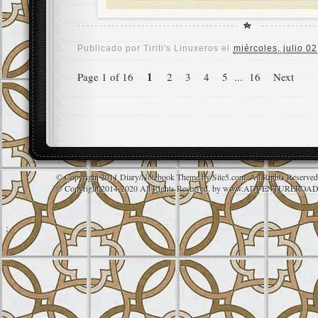
Publicado por
Tiriti's Linuxeros
el
miércoles, julio 0
1
Page 1 of 16
2
3
4
5
...
16
Next
© Copyright 2011 Diary/Notebook Theme by Site5.com. All Rights Reserve
© Copyright 2014-2020 All Rights Reserved. by
www.ADVENTUREROAD
;