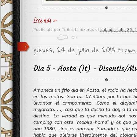
Leer más »
Publicado por
Tiriti's Linuxeros
el
sábado, julio 26, 
jueves, 24 de julio de 2014
Alpes
Dia 5 - Aosta (It) - Disentis/M
Amanece un frio dia en Aosta, el rocio ha hec
en las motos. Son las 07:30am por lo que 
levantar el campamento. Como el alojam
mejorcito....., casi que la ducha la doy a la n
destino. La verdad es que menudo gol nos
camping con este "mobile-home" y es que p
año 1980, sino es anterior. Sumado a que pa
habia que alejarse literalmente del alojami