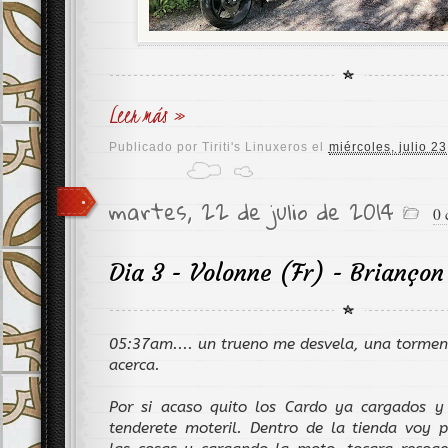
Leer más »
Publicado por
Tiriti's Linuxeros
el
miércoles, julio 2
martes, 22 de julio de 2014
0 
Dia 3 - Volonne (Fr) - Briançon
05:37am.... un trueno me desvela, una tormen
acerca.
Por si acaso quito los Cardo ya cargados y 
tenderete moteril. Dentro de la tienda voy 