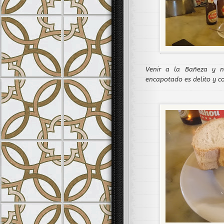
Venir a la Bañeza y 
encapotado es delito y co