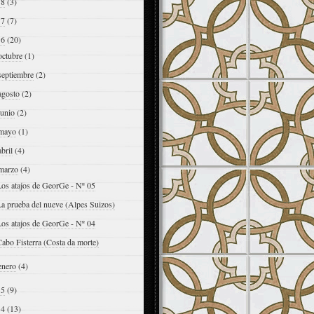
18
(3)
17
(7)
16
(20)
octubre
(1)
septiembre
(2)
agosto
(2)
junio
(2)
mayo
(1)
abril
(4)
marzo
(4)
Los atajos de GeorGe - Nº 05
a prueba del nueve (Alpes Suizos)
Los atajos de GeorGe - Nº 04
abo Fisterra (Costa da morte)
enero
(4)
15
(9)
14
(13)