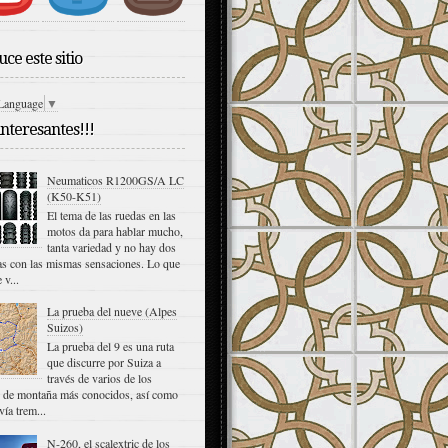
ce este sitio
 Language
▼
interesantes!!!
Neumaticos R1200GS/A LC
(K50-K51)
El tema de las ruedas en las
motos da para hablar mucho,
tanta variedad y no hay dos
s con las mismas sensaciones. Lo que
 v...
La prueba del nueve (Alpes
Suizos)
La prueba del 9 es una ruta
que discurre por Suiza a
través de varios de los
s de montaña más conocidos, así como
vía trem...
N-260, el scalextric de los