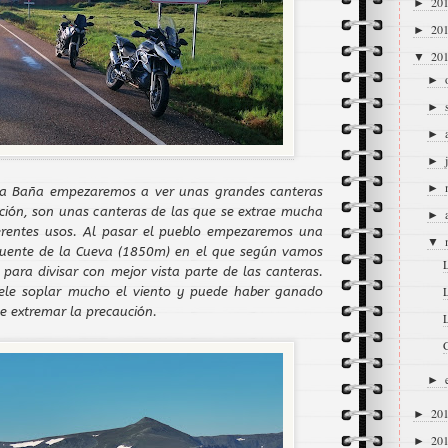
20
►
20
►
20
▼
►
►
►
►
►
La Baña empezaremos a ver unas grandes canteras
ción, son unas canteras de las que se extrae mucha
►
ferentes usos. Al pasar el pueblo empezaremos una
▼
Fuente de la Cueva (1850m) en el que según vamos
ara divisar con mejor vista parte de las canteras.
L
uele soplar mucho el viento y puede haber ganado
e extremar la precaución.
C
►
20
►
20
►