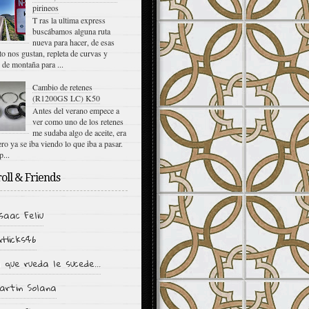
pirineos
T ras la ultima express
buscábamos alguna ruta
nueva para hacer, de esas
to nos gustan, repleta de curvas y
 de montaña para ...
Cambio de retenes
(R1200GS LC) K50
Antes del verano empece a
ver como uno de los retenes
me sudaba algo de aceite, era
ro ya se iba viendo lo que iba a pasar.
p...
oll & Friends
saac Feliu
rHicks46
 que rueda le sucede...
artin Solana