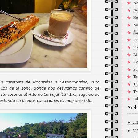
N2
Ni
No
No
Ña
Pir
Pis
R1
Ste
Su
Ten
a carretera de Nogarejas a Castrocontrigo, ruta
TK
illos de la zona, donde nos desviamos camino de
Twi
sta coronar el Alto de Carbajal (1341m), seguido de
Ud
estando en buenas condiciones es muy divertida.
Archi
20
►
20
►