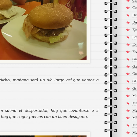
Ca
Co
Des
Du
Eje
Eq
Ex
Fe
Ga
Ga
Ga
 dicho, mañana será un día largo así que vamos a
G
Gs
Ma
Ma
Me
00am suena el despertador, hay que levantarse e ir
s hay que coger fuerzas con un buen desayuno.
M
Mo
Mul