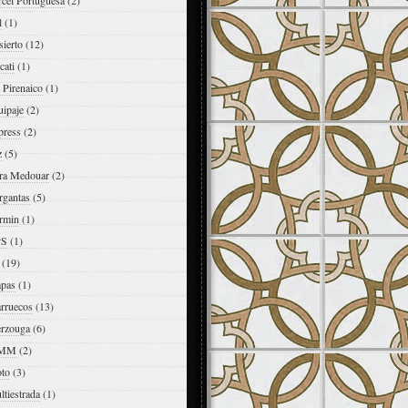
rcel Portuguesa
(2)
l
(1)
ierto
(12)
cati
(1)
 Pirenaico
(1)
uipaje
(2)
press
(2)
z
(5)
ra Medouar
(2)
rgantas
(5)
rmin
(1)
PS
(1)
(19)
pas
(1)
rruecos
(13)
rzouga
(6)
MM
(2)
to
(3)
tiestrada
(1)