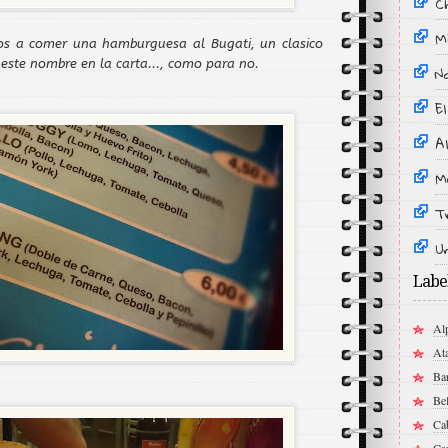
C
M
os a comer una hamburguesa al Bugati, un clasico
 este nombre en la carta..., como para no.
No
E
Al
M
T
U
Labe
Al
At
Ba
Be
Cab