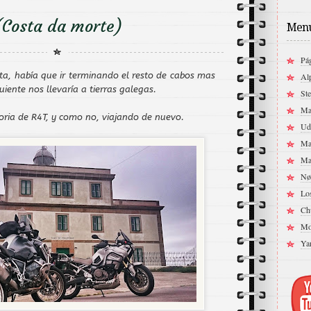
(Costa da morte)
Menu
Pág
ata, había que ir terminando el resto de cabos mas
Al
uiente nos llevaría a tierras galegas.
Ste
Ma
ria de R4T, y como no, viajando de nuevo.
Ud
Ma
Ma
Nø
Lo
Ch
Mo
Ya