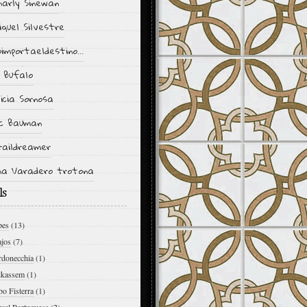
harly Sinewan
iquel Silvestre
importaeldestino...
l Bufalo
icia Sornosa
c Bauman
raildreamer
na Varadero trotona
ls
pes
(13)
ajos
(7)
rdonecchia
(1)
lkassem
(1)
o Fisterra
(1)