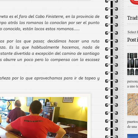
eta es el faro del Cabo Finisterre, en la provincia de
Tradu
mpo atrás los romanos lo conocían por ser el punto
 conocido, están locos estos romanos.....
Select
Post 
tios por los que pasar, decidimos hacer una ruta
eza. Es la que habitualmente hacemos, nada de
astante divertida a excepción del camino de santiago
as aburre un poco pero lo compensa con la escasez
añeza por lo que aprovechamos para ir de tapeo y
persona
a uno le
puerto
de una 