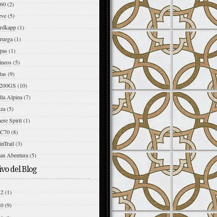
60
(2)
eve
(5)
rdkapp
(1)
ruega
(1)
pas
(1)
ineos
(5)
tas
(9)
200GS
(10)
lla Alpina
(7)
iza
(5)
ere Spirit
(1)
C70
(8)
nTrail
(3)
an Abentura
(5)
vo del Blog
22
(1)
20
(9)