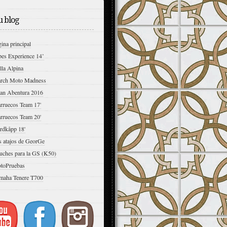
 blog
ina principal
pes Experience 14’
lla Alpina
rch Moto Madness
an Abentura 2016
rruecos Team 17'
rruecos Team 20'
rdkåpp 18'
s atajos de GeorGe
uches para la GS (K50)
toPruebas
maha Tenere T700