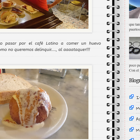
que tan
puertos
no pasar por el café Latino a comer un huevo
mo no queremos delinquir...., al aaaataquer!!!
poco pe
Con el 
Blogr
I
M
Al
M