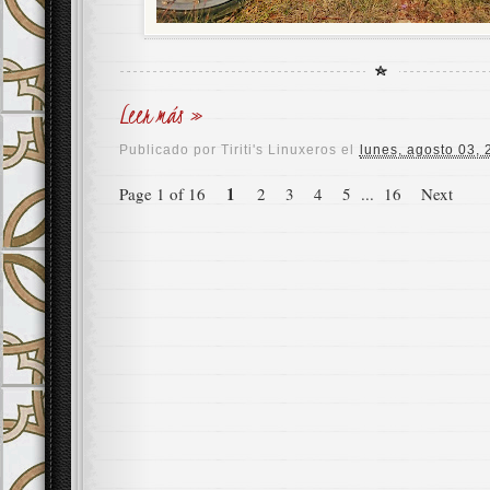
Leer más »
Publicado por
Tiriti's Linuxeros
el
lunes, agosto 03,
1
Page 1 of 16
2
3
4
5
...
16
Next