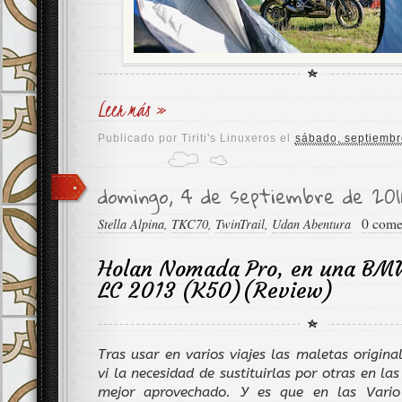
Leer más »
Publicado por
Tiriti's Linuxeros
el
sábado, septiembr
domingo, 4 de septiembre de 201
0 come
Stella Alpina
,
TKC70
,
TwinTrail
,
Udan Abentura
Holan Nomada Pro, en una B
LC 2013 (K50)(Review)
Tras usar en varios viajes las maletas origina
vi la necesidad de sustituirlas por otras en las
mejor aprovechado. Y es que en las Vario