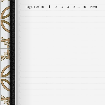
1
Page 1 of 16
2
3
4
5
...
16
Next